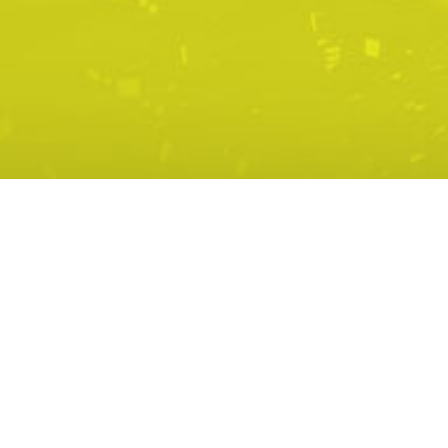
LES AVANTAGES
Vitesse pouvant atteindre jusqu’à
10
Gb
en téléchargement
Installation fiable et permanente
Portée de 20 Km